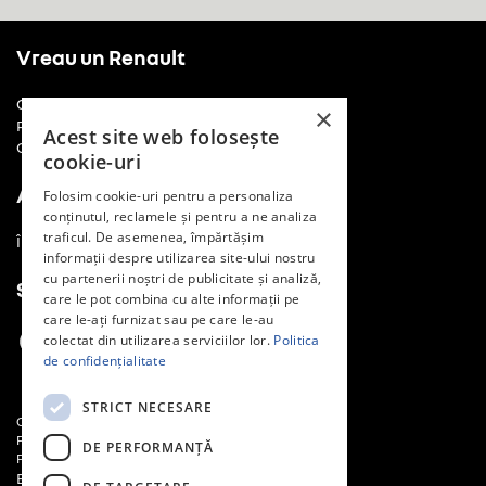
Vreau un Renault
Cere o ofertă
×
Programează un drive test
Acest site web folosește
Comunică cu noi
cookie-uri
Am un Renault
Folosim cookie-uri pentru a personaliza
conținutul, reclamele și pentru a ne analiza
traficul. De asemenea, împărtășim
Întreținere și reparații
informații despre utilizarea site-ului nostru
cu partenerii noștri de publicitate și analiză,
Social Media
care le pot combina cu alte informații pe
care le-ați furnizat sau pe care le-au
colectat din utilizarea serviciilor lor.
Politica
de confidențialitate
STRICT NECESARE
Contact
Politică de confidențialitate
DE PERFORMANȚĂ
Politica cookie
Buzău