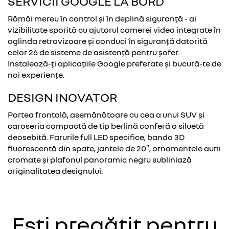
SERVICII GOOGLE LA BORD
Rămâi mereu în control și în deplină siguranță - ai
vizibilitate sporită cu ajutorul camerei video integrate în
oglinda retrovizoare și conduci în siguranță datorită
celor 26 de sisteme de asistență pentru șofer.
Instalează-ți aplicațiile Google preferate și bucură-te de
noi experiențe.
DESIGN INOVATOR
Partea frontală, asemănătoare cu cea a unui SUV și
caroseria compactă de tip berlină conferă o siluetă
deosebită. Farurile full LED specifice, banda 3D
fluorescentă din spate, jantele de 20″, ornamentele aurii
cromate și plafonul panoramic negru subliniază
originalitatea designului.
Ești pregătit pentru