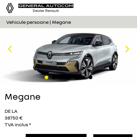
Tog
Dealer Renault
nav
Vehicule persoane | Megane
Previous
Nex
Megane
DE LA
38750 €
TVA inclus *