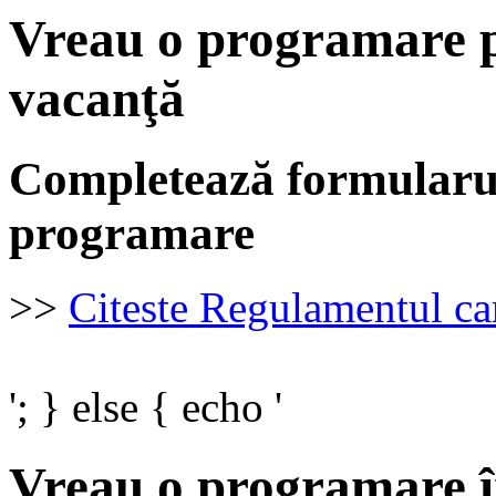
Vreau o programare p
vacanţă
Completează formularul
programare
>>
Citeste Regulamentul c
'; } else { echo '
Vreau o programare î