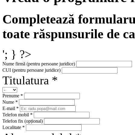
Completează formularul
toate răspunsurile de ca
'; } ?>
Nume firmă (pentru persoane juridice)
CUI (pentru persoane juridice)
Titulatura *
Prenume *
Nume *
E-mail *
Telefon mobil *
Telefon fix (opțional)
Localitate *