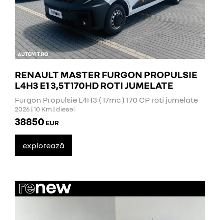
RENAULT MASTER FURGON PROPULSIE
L4H3 E1 3,5T170HD ROTI JUMELATE
Furgon Propulsie L4H3 ( 17mc ) 170 CP roti jumelate
2026 | 10 Km | diesel
38850
EUR
explorează