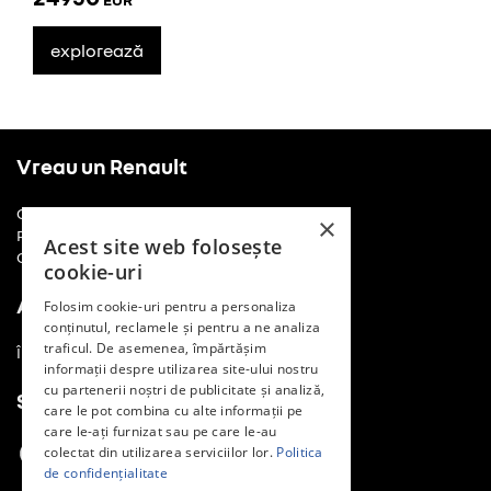
explorează
Vreau un Renault
Cere o ofertă
×
Programează un drive test
Acest site web folosește
Comunică cu noi
cookie-uri
Am un Renault
Folosim cookie-uri pentru a personaliza
conținutul, reclamele și pentru a ne analiza
traficul. De asemenea, împărtășim
Întreținere și reparații
informații despre utilizarea site-ului nostru
cu partenerii noștri de publicitate și analiză,
Social Media
care le pot combina cu alte informații pe
care le-ați furnizat sau pe care le-au
colectat din utilizarea serviciilor lor.
Politica
de confidențialitate