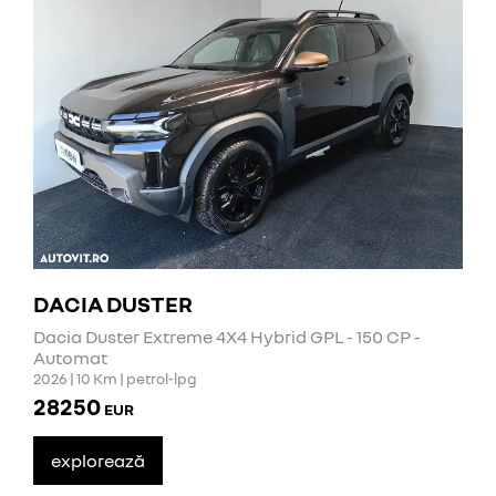
DACIA DUSTER
Dacia Duster Extreme 4X4 Hybrid GPL - 150 CP -
Automat
2026 | 10 Km | petrol-lpg
28250
EUR
explorează