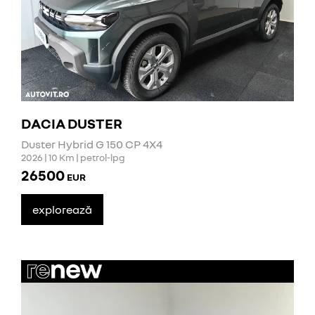
DACIA DUSTER
Duster Hybrid G 150 CP 4X4
2026 | 10 Km | petrol-lpg
26500
EUR
explorează