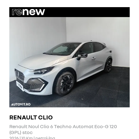
RENAULT CLIO
Renault Noul Clio 6 Techno Automat Eco-G 120
(GPL) stoc
2026 | 10 Km | petrol-lpg