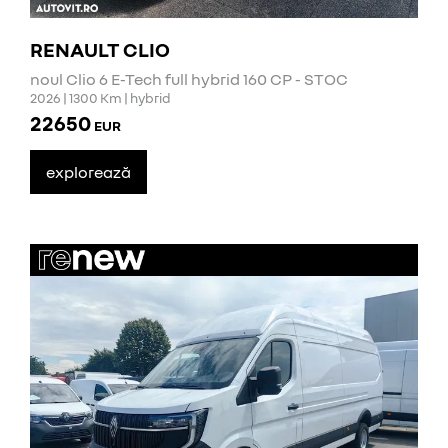
RENAULT CLIO
noul Clio 6 E-Tech full hybrid 160 CP - STOC
2026 | 1300 Km | hybrid
22650
EUR
explorează