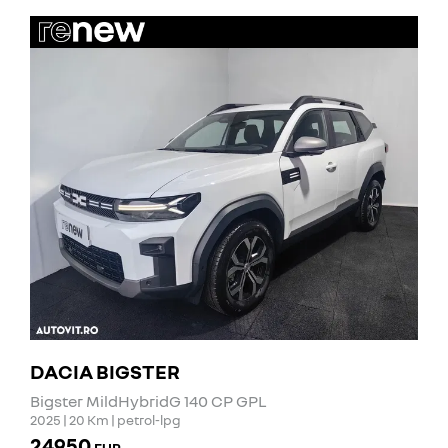
DACIA BIGSTER
Bigster MildHybridG 140 CP GPL
2025 | 20 Km | petrol-lpg
24950
EUR