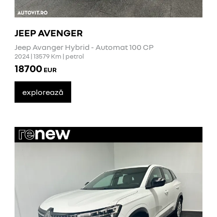
JEEP AVENGER
Jeep Avanger Hybrid - Automat 100 CP
2024 | 13579 Km | petrol
18700
EUR
explorează