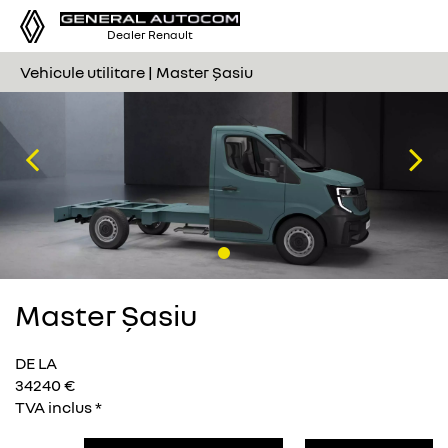
Tog
Dealer Renault
nav
Vehicule utilitare | Master Șasiu
Previous
Nex
Master Șasiu
DE LA
34240 €
TVA inclus *