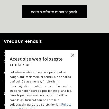
cere o oferta master șasiu
Vreau un Renault
Cere o ofertă
×
Programează un drive test
Acest site web folosește
Comunică cu noi
cookie-uri
Am un Renault
Folosim cookie-uri pentru a personaliza
conținutul, reclamele și pentru a ne analiza
traficul. De asemenea, împărtășim
Întreținere și reparații
informații despre utilizarea site-ului nostru
cu partenerii noștri de publicitate și analiză,
Social Media
care le pot combina cu alte informații pe
care le-ați furnizat sau pe care le-au
colectat din utilizarea serviciilor lor.
Politica