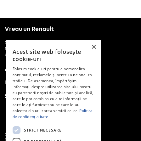
Vreau un Renault
Cere o ofertă
×
Programează un drive test
Acest site web folosește
Comunică cu noi
cookie-uri
Am un Renault
Folosim cookie-uri pentru a personaliza
conținutul, reclamele și pentru a ne analiza
traficul. De asemenea, împărtășim
Întreținere și reparații
informații despre utilizarea site-ului nostru
cu partenerii noștri de publicitate și analiză,
Social Media
care le pot combina cu alte informații pe
care le-ați furnizat sau pe care le-au
colectat din utilizarea serviciilor lor.
Politica
de confidențialitate
STRICT NECESARE
Contact
Politică de confidențialitate