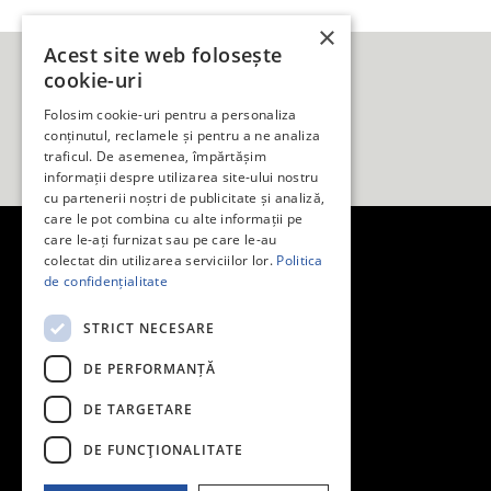
×
Acest site web folosește
cookie-uri
Folosim cookie-uri pentru a personaliza
conținutul, reclamele și pentru a ne analiza
traficul. De asemenea, împărtășim
informații despre utilizarea site-ului nostru
cu partenerii noștri de publicitate și analiză,
care le pot combina cu alte informații pe
care le-ați furnizat sau pe care le-au
Vreau un Renault
colectat din utilizarea serviciilor lor.
Politica
de confidențialitate
Cere o ofertă
Programează un drive test
STRICT NECESARE
Comunică cu noi
DE PERFORMANȚĂ
Contact
DE TARGETARE
Politică de confidențialitate
Politica cookie
DE FUNCŢIONALITATE