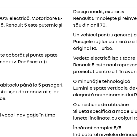
Design inedit, expresiv
0% electrică. Motorizare E-
Renault 5 înnoiește și reinv
. Renault 5 este puternic și
său din anii 70.
Un vehicul pentru generația
Pasajele roților conferă o s
original R5 Turbo.
ate coborât și punte spate
Vedeta electrică ispititoare
sportiv. Regăsește-ți
Renault 5 este noul reprezent
proiectat pentru a fi în ava
O minunăție tehnologică
habitaclu până la 5 pasageri.
Luminile spate verticale, d
este ușor de manevrat și de
eleganță aerodinamicii lui R
ce.
O chestiune de atitudine
Silueta specifică a modelulu
l vocal, navigație în timp
lunetei înclinate, cu colțuri r
Încărcat complet 5/5
Indicatorul nivelului de înc