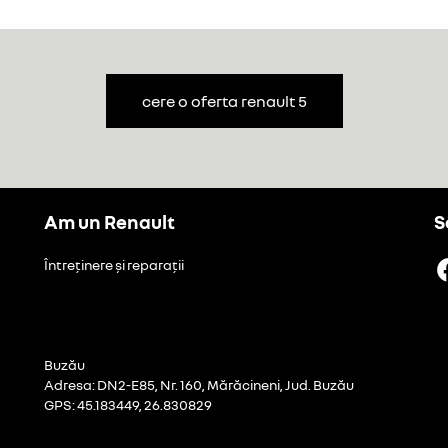
cere o oferta renault 5
Am un Renault
S
Întreținere și reparații
Buzău
Adresa: DN2-E85, Nr. 160, Mărăcineni, Jud. Buzău
GPS: 45.183449, 26.830829