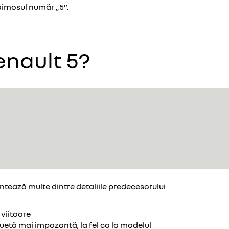
faimosul număr „5”.
enault 5?
entează multe dintre detaliile predecesorului
 viitoare
iluetă mai impozantă, la fel ca la modelul