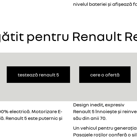
nivelul bateriei și afișează 
gătit pentru Renault R
testează renault 5
cere o ofertă
Design inedit, expresiv
0% electrică. Motorizare E-
Renault 5 înnoiește și reinv
. Renault 5 este puternic și
său din anii 70.
Un vehicul pentru generația
Pasajele roților conferă o s