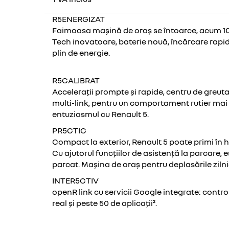
R5ENERGIZAT
Faimoasa mașină de oraș se întoarce, acum 10
Tech inovatoare, baterie nouă, încărcare rapidă
plin de energie.
R5CALIBRAT
Accelerații prompte și rapide, centru de greut
multi-link, pentru un comportament rutier mai 
entuziasmul cu Renault 5.
PR5CTIC
Compact la exterior, Renault 5 poate primi în 
Cu ajutorul funcțiilor de asistență la parcare, 
parcat. Mașina de oraș pentru deplasările zilni
INTER5CTIV
openR link cu servicii Google integrate: contro
real și peste 50 de aplicații².