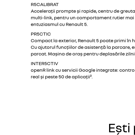
R5CALIBRAT
Accelerații prompte și rapide, centru de greut
multi-link, pentru un comportament rutier mai 
entuziasmul cu Renault 5.
PR5CTIC
Compact la exterior, Renault 5 poate primi în 
Cu ajutorul funcțiilor de asistență la parcare, 
parcat. Mașina de oraș pentru deplasările zilni
INTER5CTIV
openR link cu servicii Google integrate: contro
real și peste 50 de aplicații².
Ești