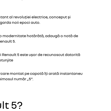
ant al revoluției electrice, conceput și
ngarda noii epoci auto.
e o modernitate hotărâtă, adaugă o notă de
enault 5.
i Renault 5 este ușor de recunoscut datorită
otunjite
ărcare montat pe capotă îți arată instantaneu
faimosul număr „5”.
lt 5?