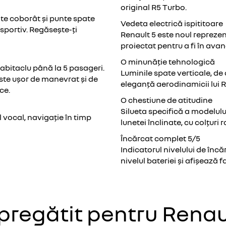
original R5 Turbo.
ate coborât și punte spate
Vedeta electrică ispititoare
sportiv. Regăsește-ți
Renault 5 este noul reprezent
proiectat pentru a fi în ava
O minunăție tehnologică
habitaclu până la 5 pasageri.
Luminile spate verticale, d
este ușor de manevrat și de
eleganță aerodinamicii lui R
ce.
O chestiune de atitudine
Silueta specifică a modelulu
l vocal, navigație în timp
lunetei înclinate, cu colțuri r
Încărcat complet 5/5
Indicatorul nivelului de înc
nivelul bateriei și afișează 
 pregătit pentru Renau