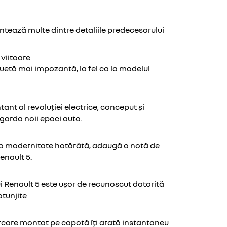
entează multe dintre detaliile predecesorului
 viitoare
iluetă mai impozantă, la fel ca la modelul
ant al revoluției electrice, conceput și
ngarda noii epoci auto.
e o modernitate hotărâtă, adaugă o notă de
enault 5.
i Renault 5 este ușor de recunoscut datorită
otunjite
ărcare montat pe capotă îți arată instantaneu