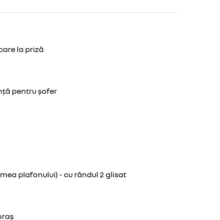
care la priză
ță pentru șofer
ea plafonului) - cu rândul 2 glisat
oraș