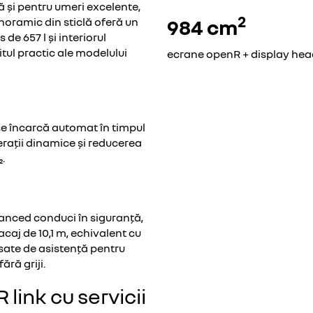
ă și pentru umeri excelente,
2
noramic din sticlă oferă un
984 cm
de 657 l și interiorul
tul practic ale modelului
ecrane openR + display he
 se încarcă automat în timpul
erații dinamice și reducerea
.
vanced conduci în siguranță,
acaj de 10,1 m, echivalent cu
sate de asistență pentru
ără griji.
link cu servicii