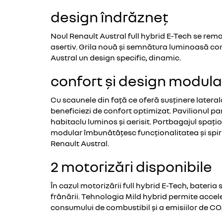
design îndrăzneț
Noul Renault Austral full hybrid E-Tech se rema
asertiv. Grila nouă și semnătura luminoasă co
Austral un design specific, dinamic.
confort și design modula
Cu scaunele din față ce oferă susținere lateral
beneficiezi de confort optimizat. Pavilionul pa
habitaclu luminos și aerisit. Portbagajul spațios 
modular îmbunătățesc funcționalitatea și spiri
Renault Austral.
2 motorizări disponibile
În cazul motorizării full hybrid E-Tech, bateria
frânării. Tehnologia Mild hybrid permite accel
consumului de combustibil și a emisiilor de CO₂