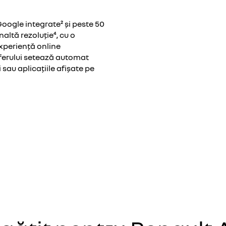
Google integrate² și peste 50
naltă rezoluție⁴, cu o
experiență online
ferului setează automat
 sau aplicațiile afișate pe