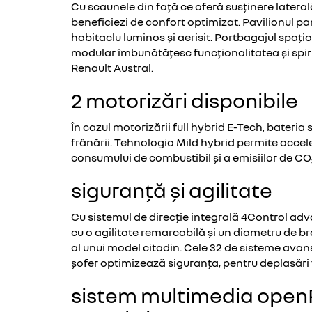
Cu scaunele din față ce oferă susținere lateral
beneficiezi de confort optimizat. Pavilionul pa
habitaclu luminos și aerisit. Portbagajul spațios 
modular îmbunătățesc funcționalitatea și spiri
Renault Austral.
2 motorizări disponibile
În cazul motorizării full hybrid E-Tech, bateria
frânării. Tehnologia Mild hybrid permite accel
consumului de combustibil și a emisiilor de CO₂
siguranță și agilitate
Cu sistemul de direcție integrală 4Control ad
cu o agilitate remarcabilă și un diametru de br
al unui model citadin. Cele 32 de sisteme avan
șofer optimizează siguranța, pentru deplasări f
sistem multimedia openR 