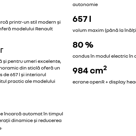
autonomie
657 l
rcă printr-un stil modern și
nferă modelului Renault
volum maxim (până la înălțim
80 %
r
condus în modul electric în 
ă și pentru umeri excelente,
2
noramic din sticlă oferă un
984 cm
de 657 l și interiorul
tul practic ale modelului
ecrane openR + display he
 se încarcă automat în timpul
erații dinamice și reducerea
.