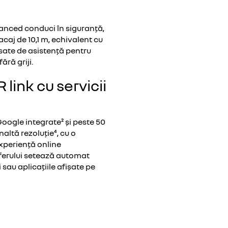
vanced conduci în siguranță,
acaj de 10,1 m, echivalent cu
sate de asistență pentru
ără griji.
link cu servicii
Google integrate² și peste 50
naltă rezoluție⁴, cu o
experiență online
ferului setează automat
 sau aplicațiile afișate pe