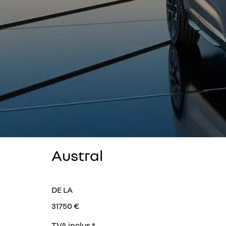
Austral
DE LA
31750 €
TVA inclus *