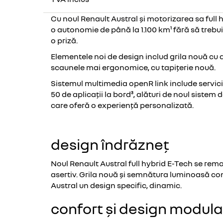
Cu noul Renault Austral și motorizarea sa full 
o autonomie de până la 1.100 km¹ fără să trebui
o priză.
Elementele noi de design includ grila nouă cu 
scaunele mai ergonomice, cu tapițerie nouă.
Sistemul multimedia openR link include servici
50 de aplicații la bord³, alături de noul sistem 
care oferă o experiență personalizată.
design îndrăzneț
Noul Renault Austral full hybrid E-Tech se rema
asertiv. Grila nouă și semnătura luminoasă co
Austral un design specific, dinamic.
confort și design modula