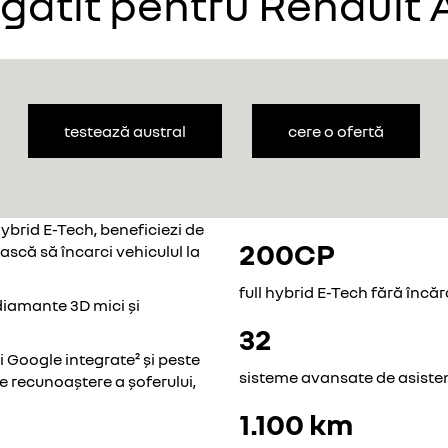
egătit pentru Renault 
testează austral
cere o ofertă
hybrid E-Tech, beneficiezi de
200CP
ască să încarci vehiculul la
full hybrid E-Tech fără încăr
diamante 3D mici și
32
i Google integrate² și peste
sisteme avansate de asisten
de recunoaștere a șoferului,
1.100 km