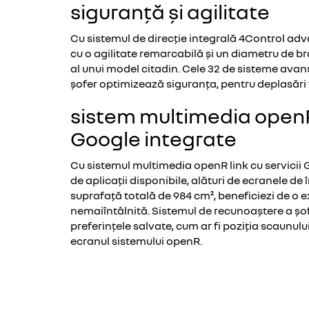
siguranță și agilitate
Cu sistemul de direcție integrală 4Control ad
cu o agilitate remarcabilă și un diametru de br
al unui model citadin. Cele 32 de sisteme avan
șofer optimizează siguranța, pentru deplasări f
sistem multimedia openR 
Google integrate
Cu sistemul multimedia openR link cu servicii 
de aplicații disponibile, alături de ecranele de î
suprafață totală de 984 cm², beneficiezi de o 
nemaiîntâlnită. Sistemul de recunoaștere a șo
preferințele salvate, cum ar fi poziția scaunului
ecranul sistemului openR.