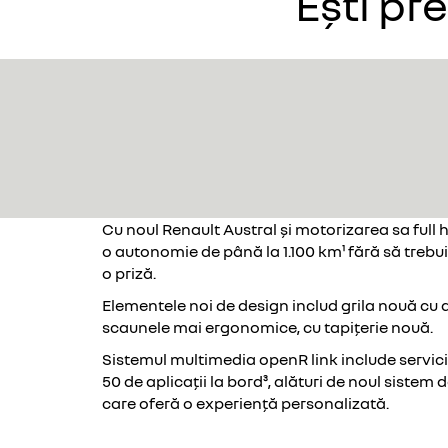
Ești pr
Cu noul Renault Austral și motorizarea sa full 
o autonomie de până la 1.100 km¹ fără să trebui
o priză.
Elementele noi de design includ grila nouă cu 
scaunele mai ergonomice, cu tapițerie nouă.
Sistemul multimedia openR link include servici
50 de aplicații la bord³, alături de noul sistem 
care oferă o experiență personalizată.