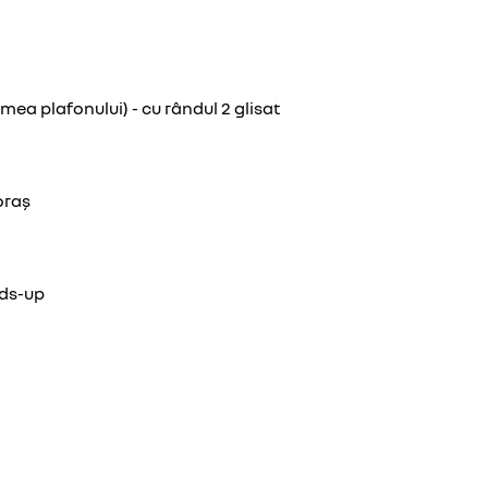
ea plafonului) - cu rândul 2 glisat
oraș
ads-up