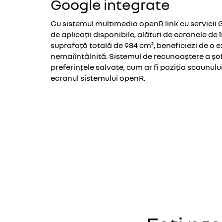
Google integrate
Cu sistemul multimedia openR link cu servicii 
de aplicații disponibile, alături de ecranele de î
suprafață totală de 984 cm², beneficiezi de o 
nemaiîntâlnită. Sistemul de recunoaștere a șo
preferințele salvate, cum ar fi poziția scaunului
ecranul sistemului openR.