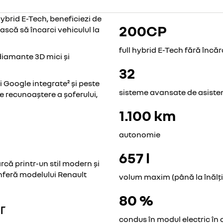
hybrid E-Tech, beneficiezi de
200CP
ască să încarci vehiculul la
full hybrid E-Tech fără încăr
diamante 3D mici și
32
i Google integrate² și peste
sisteme avansate de asisten
de recunoaștere a șoferului,
1.100 km
autonomie
657 l
rcă printr-un stil modern și
nferă modelului Renault
volum maxim (până la înălțim
80 %
r
condus în modul electric în 